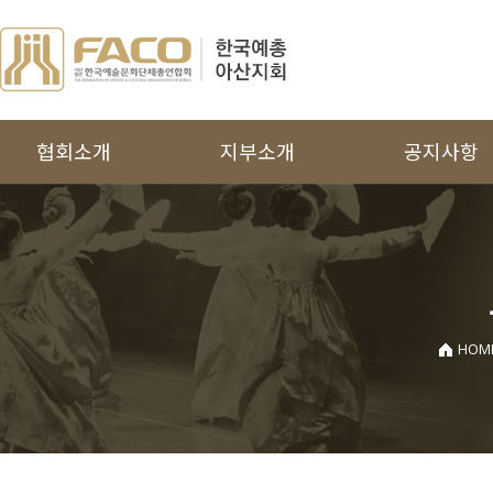
협회소개
지부소개
공지사항
인사말
국악협회
공지사항
주요사업
무용협회
보도자료
연혁
문인협회
공모지원사업
조직도
미술협회
HOM
역대회장단
사진협회
지회운영규정
연극협회
찾아오시는 길
연예협회
음악협회